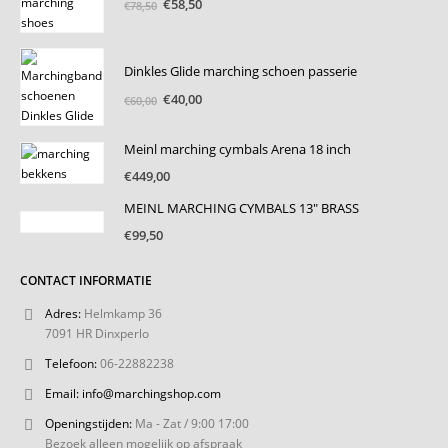
Oorspronkelijke
Huidige
€
58,50
€
78,50
prijs
prijs
was:
is:
€78,50.
€58,50.
Dinkles Glide marching schoen passerie
Oorspronkelijke
Huidige
€
40,00
€
60,00
prijs
prijs
was:
is:
Meinl marching cymbals Arena 18 inch
€60,00.
€40,00.
€
449,00
MEINL MARCHING CYMBALS 13" BRASS
€
99,50
CONTACT INFORMATIE
Adres:
Helmkamp 36
7091 HR Dinxperlo
Telefoon:
06-22882238
Email:
info@marchingshop.com
Openingstijden:
Ma - Zat / 9:00 17:00
Bezoek alleen mogelijk op afspraak