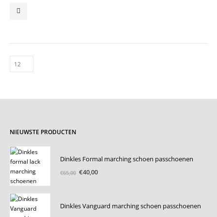
NIEUWSTE PRODUCTEN
Dinkles Formal marching schoen passchoenen
Oorspronkelijke
Huidige
€
40,00
€
65,00
prijs
prijs
was:
is:
€65,00.
€40,00.
Dinkles Vanguard marching schoen passchoenen