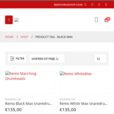
MARCHINGSHOP.COM
0
HOME
SHOP
PRODUCT TAG -
BLACK MAX
FILTER
BOVENVELLEN
BOVENVELLEN
Remo Black Max snaredrum head
Remo White Max snaredrum head
€
135,00
€
135,00