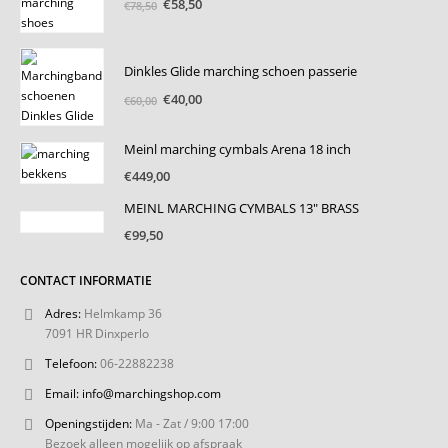
Oorspronkelijke
Huidige
€
58,50
€
78,50
prijs
prijs
was:
is:
€78,50.
€58,50.
Dinkles Glide marching schoen passerie
Oorspronkelijke
Huidige
€
40,00
€
60,00
prijs
prijs
was:
is:
Meinl marching cymbals Arena 18 inch
€60,00.
€40,00.
€
449,00
MEINL MARCHING CYMBALS 13" BRASS
€
99,50
CONTACT INFORMATIE
Adres:
Helmkamp 36
7091 HR Dinxperlo
Telefoon:
06-22882238
Email:
info@marchingshop.com
Openingstijden:
Ma - Zat / 9:00 17:00
Bezoek alleen mogelijk op afspraak