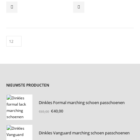
NIEUWSTE PRODUCTEN
Dinkles Formal marching schoen passchoenen
Oorspronkelijke
Huidige
€
40,00
€
65,00
prijs
prijs
was:
is:
€65,00.
€40,00.
Dinkles Vanguard marching schoen passchoenen