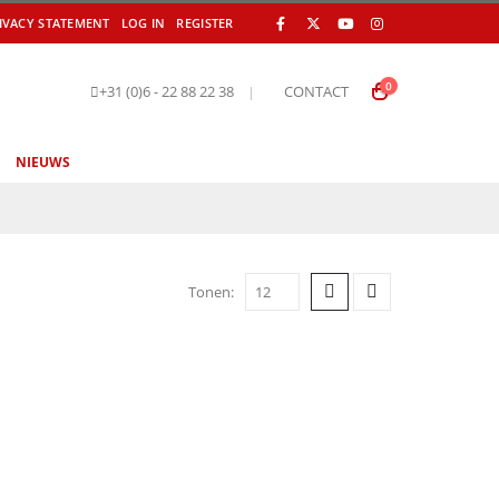
IVACY STATEMENT
LOG IN
REGISTER
0
+31 (0)6 - 22 88 22 38
|
CONTACT
NIEUWS
Tonen: