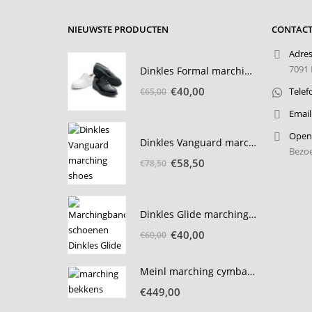
NIEUWSTE PRODUCTEN
CONTACT
Adres
7091 
Dinkles Formal marching schoen passchoenen
Oorspronkelijke
Huidige
€
40,00
Telef
€
65,00
prijs
prijs
Email
was:
is:
€65,00.
€40,00.
Openi
Dinkles Vanguard marching schoen passchoenen
Bezoe
Oorspronkelijke
Huidige
€
58,50
€
78,50
prijs
prijs
was:
is:
€78,50.
€58,50.
Dinkles Glide marching schoen passerie
Oorspronkelijke
Huidige
€
40,00
€
60,00
prijs
prijs
was:
is:
Meinl marching cymbals Arena 18 inch
€60,00.
€40,00.
€
449,00