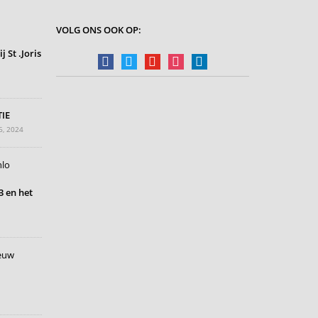
VOLG ONS OOK OP:
 St .Joris
facebook
twitter
youtube
instagram
linkedin
IE
6, 2024
 en het