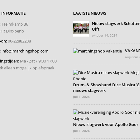
 INFORMATIE
LAATSTE NIEUWS
Nieuw slagwerk Schutterij
:
Helmkamp 36
Ulft
HR Dinxperlo
oktober 14, 2024
oon:
06-22882238
VAKANT
:
info@marchingshop.com
augustus 
ngstijden:
Ma - Zat / 9:00 17:00
k alleen mogelijk op afspraak
Drum- & Showband Dice Musica ’83
nieuwe slagwerk
juli 1, 2024
Nieuw slagwerk voor Apollo Goor
juli 1, 2024