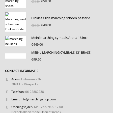
Oorspronkelijke
Huidige
€
58,50
€
78,50
prijs
prijs
was:
is:
€78,50.
€58,50.
Dinkles Glide marching schoen passerie
Oorspronkelijke
Huidige
€
40,00
€
60,00
prijs
prijs
was:
is:
Meinl marching cymbals Arena 18 inch
€60,00.
€40,00.
€
449,00
MEINL MARCHING CYMBALS 13" BRASS
€
99,50
CONTACT INFORMATIE
Adres:
Helmkamp 36
7091 HR Dinxperlo
Telefoon:
06-22882238
Email:
info@marchingshop.com
Openingstijden:
Ma - Zat / 9:00 17:00
Bezoek alleen mogelijk op afspraak