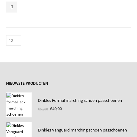
NIEUWSTE PRODUCTEN
Dinkles Formal marching schoen passchoenen
Oorspronkelijke
Huidige
€
40,00
€
65,00
prijs
prijs
was:
is:
€65,00.
€40,00.
Dinkles Vanguard marching schoen passchoenen