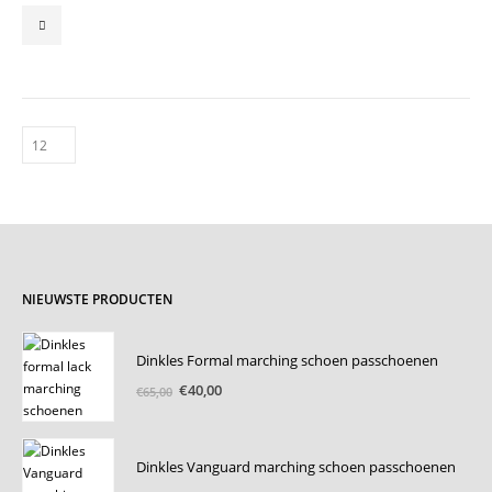
tot
Dit
€169,00
product
heeft
meerdere
variaties.
Deze
optie
kan
gekozen
worden
op
de
productpagina
NIEUWSTE PRODUCTEN
Dinkles Formal marching schoen passchoenen
Oorspronkelijke
Huidige
€
40,00
€
65,00
prijs
prijs
was:
is:
€65,00.
€40,00.
Dinkles Vanguard marching schoen passchoenen