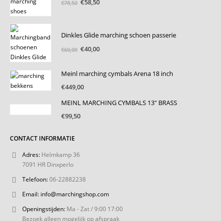
Oorspronkelijke
Huidige
€
58,50
€
78,50
prijs
prijs
was:
is:
€78,50.
€58,50.
Dinkles Glide marching schoen passerie
Oorspronkelijke
Huidige
€
40,00
€
60,00
prijs
prijs
was:
is:
Meinl marching cymbals Arena 18 inch
€60,00.
€40,00.
€
449,00
MEINL MARCHING CYMBALS 13" BRASS
€
99,50
CONTACT INFORMATIE
Adres:
Helmkamp 36
7091 HR Dinxperlo
Telefoon:
06-22882238
Email:
info@marchingshop.com
Openingstijden:
Ma - Zat / 9:00 17:00
Bezoek alleen mogelijk op afspraak