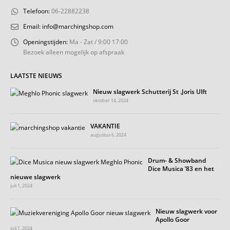
Telefoon:
06-22882238
Email:
info@marchingshop.com
Openingstijden:
Ma - Zat / 9:00 17:00
Bezoek alleen mogelijk op afspraak
LAATSTE NIEUWS
Nieuw slagwerk Schutterij St .Joris Ulft
oktober 14, 2024
VAKANTIE
augustus 6, 2024
Drum- & Showband
Dice Musica ’83 en het
nieuwe slagwerk
juli 1, 2024
Nieuw slagwerk voor
Apollo Goor
juli 1, 2024