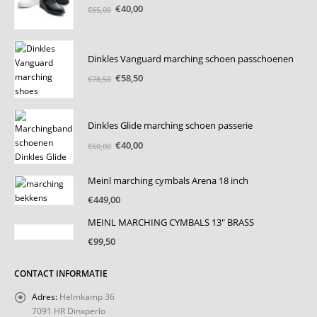
Oorspronkelijke
Huidige
€
40,00
€
65,00
prijs
prijs
was:
is:
€65,00.
€40,00.
Dinkles Vanguard marching schoen passchoenen
Oorspronkelijke
Huidige
€
58,50
€
78,50
prijs
prijs
was:
is:
€78,50.
€58,50.
Dinkles Glide marching schoen passerie
Oorspronkelijke
Huidige
€
40,00
€
60,00
prijs
prijs
was:
is:
Meinl marching cymbals Arena 18 inch
€60,00.
€40,00.
€
449,00
MEINL MARCHING CYMBALS 13" BRASS
€
99,50
CONTACT INFORMATIE
Adres:
Helmkamp 36
7091 HR Dinxperlo