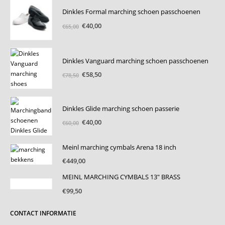
Dinkles Formal marching schoen passchoenen
Oorspronkelijke
Huidige
€
40,00
€
65,00
prijs
prijs
was:
is:
€65,00.
€40,00.
Dinkles Vanguard marching schoen passchoenen
Oorspronkelijke
Huidige
€
58,50
€
78,50
prijs
prijs
was:
is:
€78,50.
€58,50.
Dinkles Glide marching schoen passerie
Oorspronkelijke
Huidige
€
40,00
€
60,00
prijs
prijs
was:
is:
Meinl marching cymbals Arena 18 inch
€60,00.
€40,00.
€
449,00
MEINL MARCHING CYMBALS 13" BRASS
€
99,50
CONTACT INFORMATIE