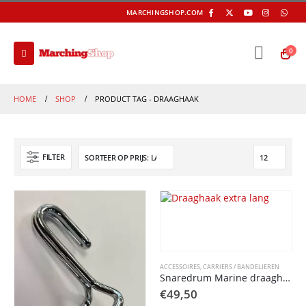
MARCHINGSHOP.COM
0
HOME
SHOP
PRODUCT TAG -
DRAAGHAAK
FILTER
ACCESSOIRES
,
CARRIERS / BANDELIEREN
Snaredrum Marine draaghaak
€
49,50