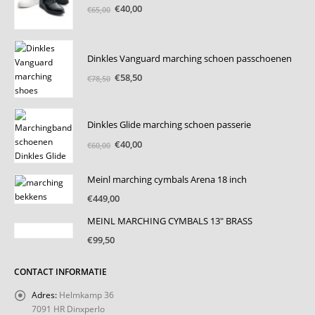
Oorspronkelijke
Huidige
€
40,00
€
65,00
prijs
prijs
was:
is:
€65,00.
€40,00.
Dinkles Vanguard marching schoen passchoenen
Oorspronkelijke
Huidige
€
58,50
€
78,50
prijs
prijs
was:
is:
€78,50.
€58,50.
Dinkles Glide marching schoen passerie
Oorspronkelijke
Huidige
€
40,00
€
60,00
prijs
prijs
was:
is:
Meinl marching cymbals Arena 18 inch
€60,00.
€40,00.
€
449,00
MEINL MARCHING CYMBALS 13" BRASS
€
99,50
CONTACT INFORMATIE
Adres:
Helmkamp 36
7091 HR Dinxperlo