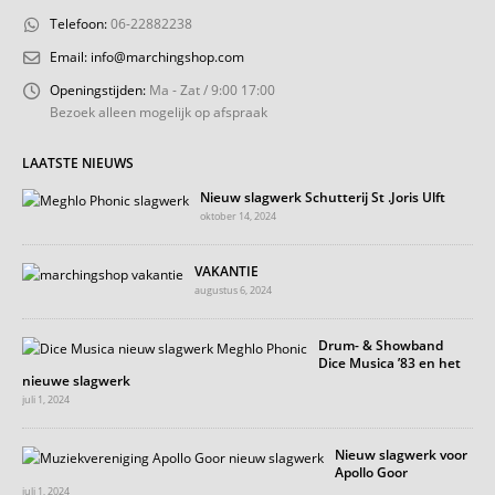
Telefoon:
06-22882238
Email:
info@marchingshop.com
Openingstijden:
Ma - Zat / 9:00 17:00
Bezoek alleen mogelijk op afspraak
LAATSTE NIEUWS
Nieuw slagwerk Schutterij St .Joris Ulft
oktober 14, 2024
VAKANTIE
augustus 6, 2024
Drum- & Showband
Dice Musica ’83 en het
nieuwe slagwerk
juli 1, 2024
Nieuw slagwerk voor
Apollo Goor
juli 1, 2024