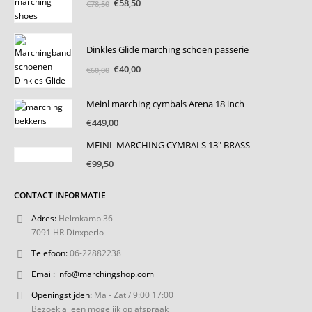
Oorspronkelijke
Huidige
€
58,50
€
78,50
prijs
prijs
was:
is:
€78,50.
€58,50.
Dinkles Glide marching schoen passerie
Oorspronkelijke
Huidige
€
40,00
€
60,00
prijs
prijs
was:
is:
Meinl marching cymbals Arena 18 inch
€60,00.
€40,00.
€
449,00
MEINL MARCHING CYMBALS 13" BRASS
€
99,50
CONTACT INFORMATIE
Adres:
Helmkamp 36
7091 HR Dinxperlo
Telefoon:
06-22882238
Email:
info@marchingshop.com
Openingstijden:
Ma - Zat / 9:00 17:00
Bezoek alleen mogelijk op afspraak