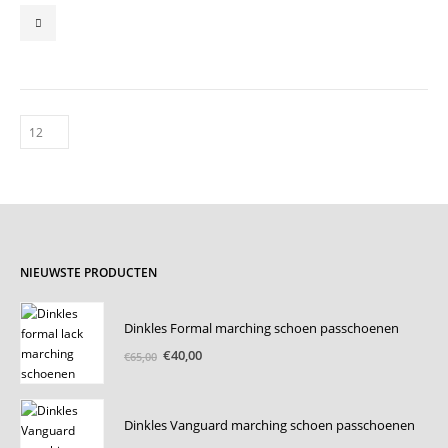
Dit
product
heeft
meerdere
variaties.
Deze
optie
kan
gekozen
worden
op
de
productpagina
NIEUWSTE PRODUCTEN
Dinkles Formal marching schoen passchoenen
Oorspronkelijke
Huidige
€
40,00
€
65,00
prijs
prijs
was:
is:
€65,00.
€40,00.
Dinkles Vanguard marching schoen passchoenen