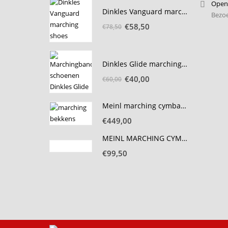
Openi
€65,00.
€40,00.
Dinkles Vanguard marching schoen passchoenen
Bezoe
Oorspronkelijke
Huidige
€
58,50
€
78,50
prijs
prijs
was:
is:
€78,50.
€58,50.
Dinkles Glide marching schoen passerie
Oorspronkelijke
Huidige
€
40,00
€
60,00
prijs
prijs
was:
is:
Meinl marching cymbals Arena 18 inch
€60,00.
€40,00.
€
449,00
MEINL MARCHING CYMBALS 13" BRASS
€
99,50