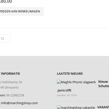
Oorspronkelijke
Huidige
€
80,00
prijs
prijs
was:
is:
VOEGEN AAN WINKELWAGEN
€98,00.
€80,00.
 INFORMATIE
LAATSTE NIEUWS
Nieuw 
:
Helmkamp 36
Schutte
HR Dinxperlo
.Joris Ulft
oon:
06-22882238
oktober 14, 2024
:
info@marchingshop.com
VAKANT