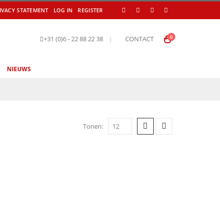
IVACY STATEMENT
LOG IN
REGISTER
0
+31 (0)6 - 22 88 22 38
|
CONTACT
NIEUWS
Tonen: