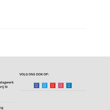
VOLG ONS OOK OP:
slagwerk
facebook
twitter
youtube
instagram
linkedin
rij St
IE