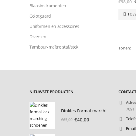
€
98,00
Blaasinstrumenten
TOE
Colorguard
Uniformen en accessoires
Diversen
Tambour-maître staf/stok
Tonen:
NIEUWSTE PRODUCTEN
CONTACT
Adres
7091 
Dinkles Formal marching schoen passchoenen
Oorspronkelijke
Huidige
Telef
€
40,00
€
65,00
prijs
prijs
Email
was:
is: