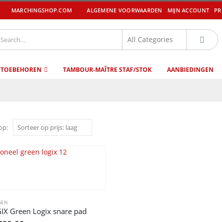
MARCHINGSHOP.COM
ALGEMENE VOORWAARDEN
MIJN ACCOUNT
PR
 TOEBEHOREN
TAMBOUR-MAÎTRE STAF/STOK
AANBIEDINGEN
op:
GEN
X Green Logix snare pad