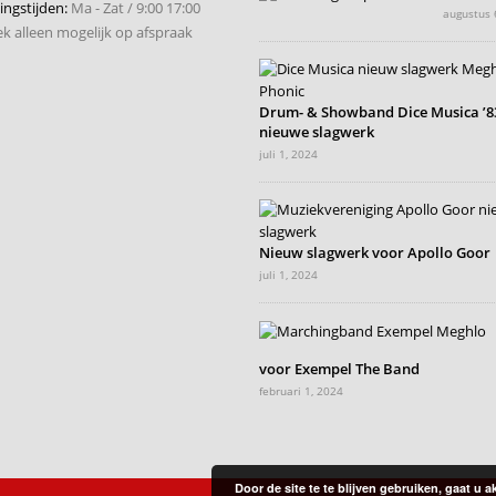
ngstijden:
Ma - Zat / 9:00 17:00
augustus 
k alleen mogelijk op afspraak
Drum- & Showband Dice Musica ’83
nieuwe slagwerk
juli 1, 2024
Nieuw slagwerk voor Apollo Goor
juli 1, 2024
voor Exempel The Band
februari 1, 2024
Door de site te te blijven gebruiken, gaat u