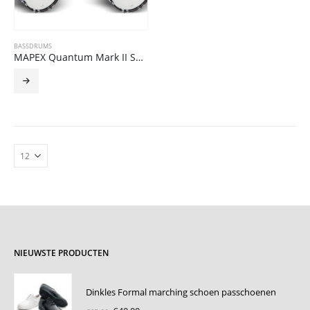
BASSDRUMS
MAPEX Quantum Mark II Series Bass Drums
NIEUWSTE PRODUCTEN
Dinkles Formal marching schoen passchoenen
Oorspronkelijke
Huidige