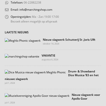
Telefoon:
06-22882238
Email:
info@marchingshop.com
Openingstijden:
Ma - Zat / 9:00 17:00
Bezoek alleen mogelijk op afspraak
LAATSTE NIEUWS
Nieuw slagwerk Schutterij St .Joris Ulft
oktober 14, 2024
VAKANTIE
augustus 6, 2024
Drum- & Showband
Dice Musica ’83 en het
nieuwe slagwerk
juli 1, 2024
Nieuw slagwerk voor
Apollo Goor
juli 1, 2024