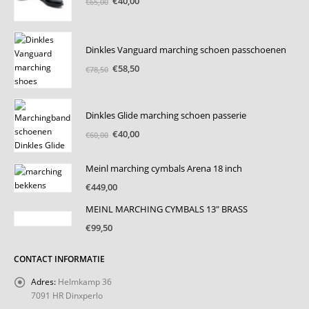
€
40,00
€
65,00
prijs
prijs
was:
is:
€65,00.
€40,00.
Dinkles Vanguard marching schoen passchoenen
Oorspronkelijke
Huidige
€
58,50
€
78,50
prijs
prijs
was:
is:
€78,50.
€58,50.
Dinkles Glide marching schoen passerie
Oorspronkelijke
Huidige
€
40,00
€
60,00
prijs
prijs
was:
is:
Meinl marching cymbals Arena 18 inch
€60,00.
€40,00.
€
449,00
MEINL MARCHING CYMBALS 13" BRASS
€
99,50
CONTACT INFORMATIE
Adres:
Helmkamp 36
7091 HR Dinxperlo