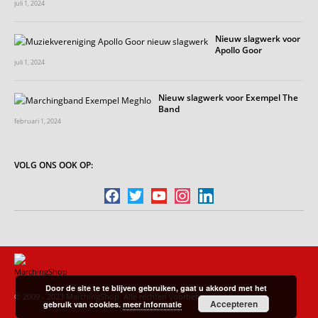
juli 1, 2024
Nieuw slagwerk voor
Apollo Goor
juli 1, 2024
Nieuw slagwerk voor Exempel The
Band
februari 1, 2024
VOLG ONS OOK OP:
facebook
twitter
youtube
instagram
linkedin
Door de site te te blijven gebruiken, gaat u akkoord met het
© 2009 - 2023 MarchingShop. Alle rechten voorbehouden!
Accepteren
gebruik van cookies.
meer informatie