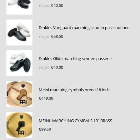
Oorspronkelijke
Huidige
€
40,00
€
65,00
prijs
prijs
was:
is:
€65,00.
€40,00.
Dinkles Vanguard marching schoen passchoenen
Oorspronkelijke
Huidige
€
58,50
€
78,50
prijs
prijs
was:
is:
€78,50.
€58,50.
Dinkles Glide marching schoen passerie
Oorspronkelijke
Huidige
€
40,00
€
60,00
prijs
prijs
was:
is:
€60,00.
€40,00.
Meinl marching cymbals Arena 18 inch
€
449,00
MEINL MARCHING CYMBALS 13" BRASS
€
99,50