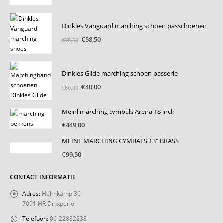
was:
is:
€65,00.
€40,00.
Dinkles Vanguard marching schoen passchoenen
Oorspronkelijke
Huidige
€
58,50
€
78,50
prijs
prijs
was:
is:
€78,50.
€58,50.
Dinkles Glide marching schoen passerie
Oorspronkelijke
Huidige
€
40,00
€
60,00
prijs
prijs
was:
is:
Meinl marching cymbals Arena 18 inch
€60,00.
€40,00.
€
449,00
MEINL MARCHING CYMBALS 13" BRASS
€
99,50
CONTACT INFORMATIE
Adres:
Helmkamp 36
7091 HR Dinxperlo
Telefoon:
06-22882238