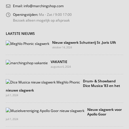
Email:
info@marchingshop.com
Openingstijden:
Ma - Zat / 9:00 17:00
Bezoek alleen mogelijk op afspraak
LAATSTE NIEUWS
Nieuw slagwerk Schutterij St .Joris Ulft
oktober 14, 2024
VAKANTIE
augustus 6, 2024
Drum- & Showband
Dice Musica ’83 en het
nieuwe slagwerk
juli 1, 2024
Nieuw slagwerk voor
Apollo Goor
juli 1, 2024