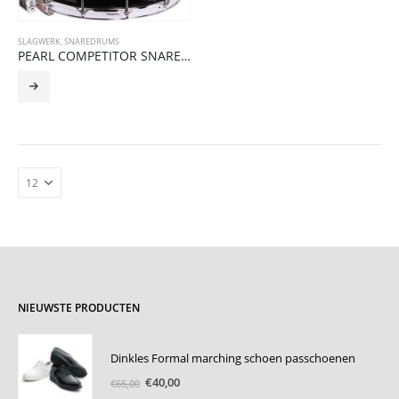
SLAGWERK
,
SNAREDRUMS
PEARL COMPETITOR SNARE High tension
NIEUWSTE PRODUCTEN
Dinkles Formal marching schoen passchoenen
Oorspronkelijke
Huidige
€
40,00
€
65,00
prijs
prijs