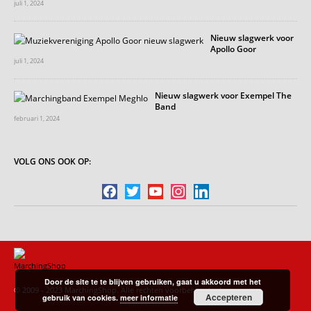
juli 1, 2024
Nieuw slagwerk voor
Apollo Goor
juli 1, 2024
Nieuw slagwerk voor Exempel The
Band
februari 1, 2024
VOLG ONS OOK OP:
facebook
twitter
youtube
instagram
linkedin
Door de site te te blijven gebruiken, gaat u akkoord met het
© 2009 - 2023 MarchingShop. Alle rechten voorbehouden!
Accepteren
gebruik van cookies.
meer informatie