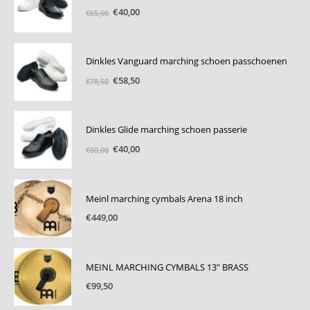
Oorspronkelijke
Huidige
€
40,00
€
65,00
prijs
prijs
was:
is:
€65,00.
€40,00.
Dinkles Vanguard marching schoen passchoenen
Oorspronkelijke
Huidige
€
58,50
€
78,50
prijs
prijs
was:
is:
€78,50.
€58,50.
Dinkles Glide marching schoen passerie
Oorspronkelijke
Huidige
€
40,00
€
60,00
prijs
prijs
was:
is:
€60,00.
€40,00.
Meinl marching cymbals Arena 18 inch
€
449,00
MEINL MARCHING CYMBALS 13" BRASS
€
99,50