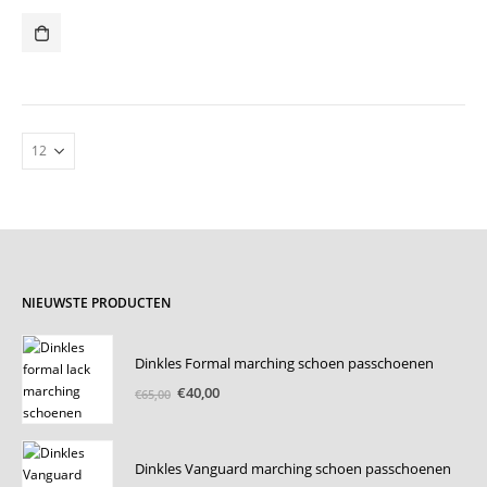
NIEUWSTE PRODUCTEN
Dinkles Formal marching schoen passchoenen
Oorspronkelijke
Huidige
€
40,00
€
65,00
prijs
prijs
was:
is:
€65,00.
€40,00.
Dinkles Vanguard marching schoen passchoenen