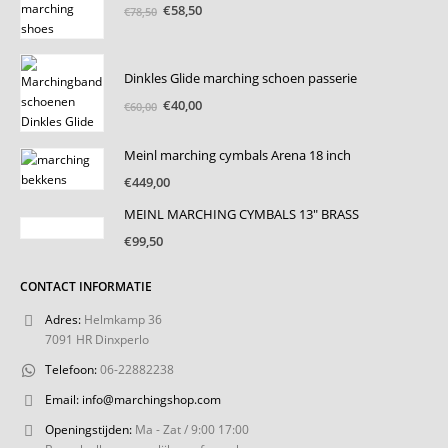
Oorspronkelijke
Huidige
€
58,50
€
78,50
prijs
prijs
was:
is:
€78,50.
€58,50.
Dinkles Glide marching schoen passerie
Oorspronkelijke
Huidige
€
40,00
€
60,00
prijs
prijs
was:
is:
Meinl marching cymbals Arena 18 inch
€60,00.
€40,00.
€
449,00
MEINL MARCHING CYMBALS 13" BRASS
€
99,50
CONTACT INFORMATIE
Adres:
Helmkamp 36
7091 HR Dinxperlo
Telefoon:
06-22882238
Email:
info@marchingshop.com
Openingstijden:
Ma - Zat / 9:00 17:00