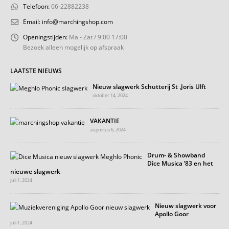
Telefoon:
06-22882238
Email:
info@marchingshop.com
Openingstijden:
Ma - Zat / 9:00 17:00
Bezoek alleen mogelijk op afspraak
LAATSTE NIEUWS
Nieuw slagwerk Schutterij St .Joris Ulft
oktober 14, 2024
VAKANTIE
augustus 6, 2024
Drum- & Showband
Dice Musica ’83 en het
nieuwe slagwerk
juli 1, 2024
Nieuw slagwerk voor
Apollo Goor
juli 1, 2024