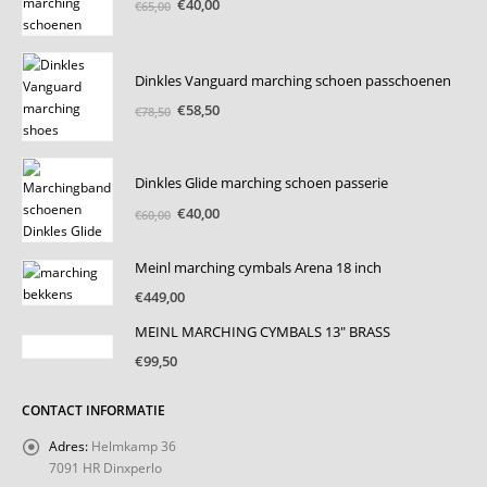
Oorspronkelijke
Huidige
€
40,00
€
65,00
prijs
prijs
was:
is:
€65,00.
€40,00.
Dinkles Vanguard marching schoen passchoenen
Oorspronkelijke
Huidige
€
58,50
€
78,50
prijs
prijs
was:
is:
€78,50.
€58,50.
Dinkles Glide marching schoen passerie
Oorspronkelijke
Huidige
€
40,00
€
60,00
prijs
prijs
was:
is:
Meinl marching cymbals Arena 18 inch
€60,00.
€40,00.
€
449,00
MEINL MARCHING CYMBALS 13" BRASS
€
99,50
CONTACT INFORMATIE
Adres:
Helmkamp 36
7091 HR Dinxperlo