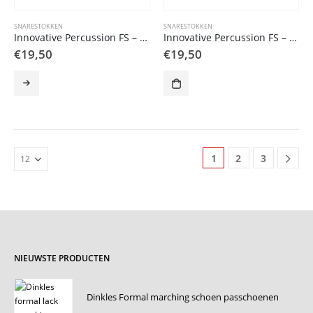
SNARESTOKKEN
SNARESTOKKEN
Innovative Percussion FS – BK 3 Bret Kuhn Momentum
Innovative Percussion FS – PR PAUL RENNICK snaredrum stick
€
19,50
€
19,50
1
2
3
NIEUWSTE PRODUCTEN
Dinkles Formal marching schoen passchoenen