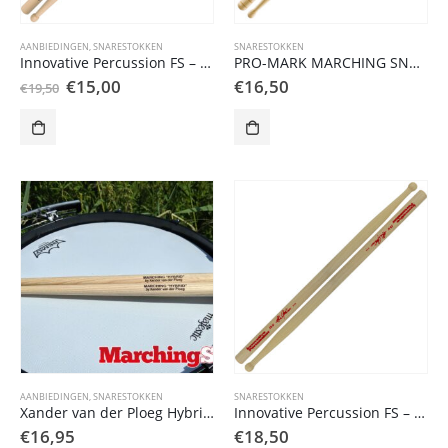
AANBIEDINGEN
,
SNARESTOKKEN
SNARESTOKKEN
Innovative Percussion FS – 4 snaredrum stick
PRO-MARK MARCHING SNARE STOKKEN DC8W
Oorspronkelijke
Huidige
€
15,00
€
16,50
€
19,50
prijs
prijs
was:
is:
€19,50.
€15,00.
AANBIEDINGEN
,
SNARESTOKKEN
SNARESTOKKEN
Xander van der Ploeg Hybrid Marching
Innovative Percussion FS – 5 snaredrum stick
€
16,95
€
18,50