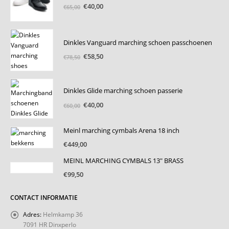
Oorspronkelijke
Huidige
€
40,00
€
65,00
prijs
prijs
was:
is:
€65,00.
€40,00.
Dinkles Vanguard marching schoen passchoenen
Oorspronkelijke
Huidige
€
58,50
€
78,50
prijs
prijs
was:
is:
€78,50.
€58,50.
Dinkles Glide marching schoen passerie
Oorspronkelijke
Huidige
€
40,00
€
60,00
prijs
prijs
was:
is:
Meinl marching cymbals Arena 18 inch
€60,00.
€40,00.
€
449,00
MEINL MARCHING CYMBALS 13" BRASS
€
99,50
CONTACT INFORMATIE
Adres:
Helmkamp 36
7091 HR Dinxperlo