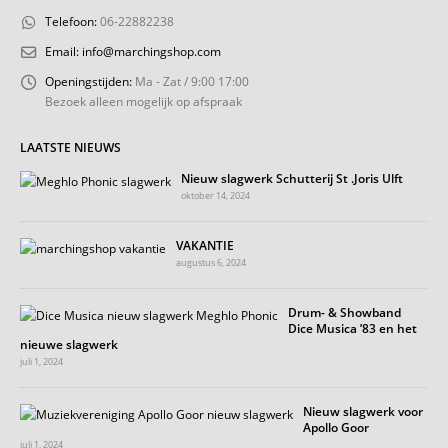
Telefoon:
06-22882238
Email:
info@marchingshop.com
Openingstijden:
Ma - Zat / 9:00 17:00
Bezoek alleen mogelijk op afspraak
LAATSTE NIEUWS
Nieuw slagwerk Schutterij St .Joris Ulft
oktober 14, 2024
VAKANTIE
augustus 6, 2024
Drum- & Showband
Dice Musica ’83 en het
nieuwe slagwerk
juli 1, 2024
Nieuw slagwerk voor
Apollo Goor
juli 1, 2024