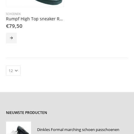
SCHOENEN
Rumpf High Top sneaker RU1500
€
79,50
Dit
product
heeft
meerdere
variaties.
Deze
optie
kan
gekozen
worden
op
de
productpagina
NIEUWSTE PRODUCTEN
Dinkles Formal marching schoen passchoenen