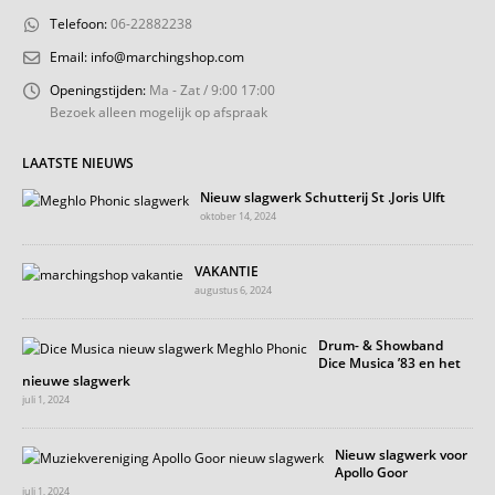
Telefoon:
06-22882238
Email:
info@marchingshop.com
Openingstijden:
Ma - Zat / 9:00 17:00
Bezoek alleen mogelijk op afspraak
LAATSTE NIEUWS
Nieuw slagwerk Schutterij St .Joris Ulft
oktober 14, 2024
VAKANTIE
augustus 6, 2024
Drum- & Showband
Dice Musica ’83 en het
nieuwe slagwerk
juli 1, 2024
Nieuw slagwerk voor
Apollo Goor
juli 1, 2024