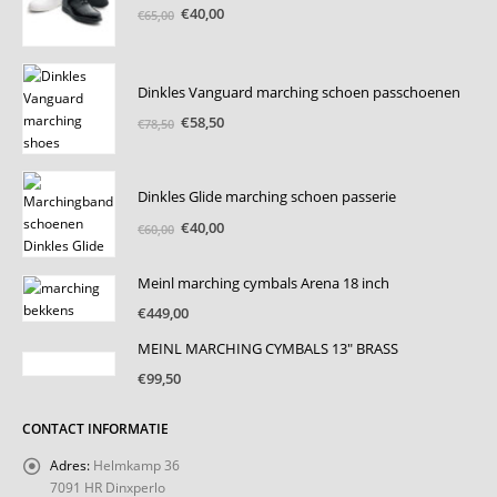
Oorspronkelijke
Huidige
€
40,00
€
65,00
prijs
prijs
was:
is:
€65,00.
€40,00.
Dinkles Vanguard marching schoen passchoenen
Oorspronkelijke
Huidige
€
58,50
€
78,50
prijs
prijs
was:
is:
€78,50.
€58,50.
Dinkles Glide marching schoen passerie
Oorspronkelijke
Huidige
€
40,00
€
60,00
prijs
prijs
was:
is:
Meinl marching cymbals Arena 18 inch
€60,00.
€40,00.
€
449,00
MEINL MARCHING CYMBALS 13" BRASS
€
99,50
CONTACT INFORMATIE
Adres:
Helmkamp 36
7091 HR Dinxperlo