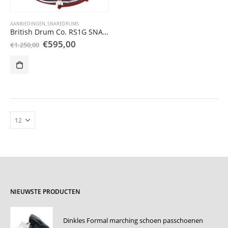
AANBIEDINGEN
,
SNAREDRUMS
British Drum Co. RS1G SNARE DRUM
Oorspronkelijke
Huidige
€
595,00
€
1.250,00
prijs
prijs
was:
is:
€1.250,00.
€595,00.
NIEUWSTE PRODUCTEN
Dinkles Formal marching schoen passchoenen