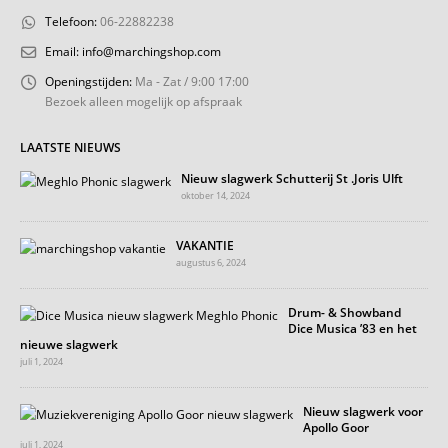
Telefoon:
06-22882238
Email:
info@marchingshop.com
Openingstijden:
Ma - Zat / 9:00 17:00
Bezoek alleen mogelijk op afspraak
LAATSTE NIEUWS
Nieuw slagwerk Schutterij St .Joris Ulft
oktober 14, 2024
VAKANTIE
augustus 6, 2024
Drum- & Showband
Dice Musica ’83 en het
nieuwe slagwerk
juli 1, 2024
Nieuw slagwerk voor
Apollo Goor
juli 1, 2024