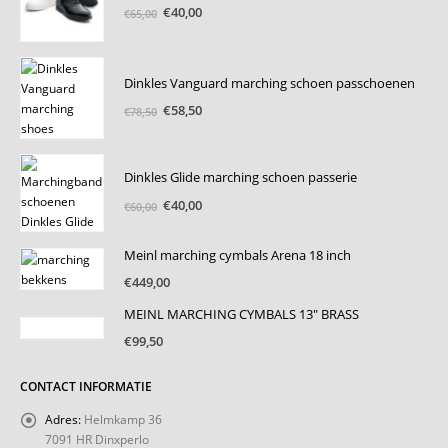
Oorspronkelijke
Huidige
€
40,00
€
65,00
prijs
prijs
was:
is:
€65,00.
€40,00.
Dinkles Vanguard marching schoen passchoenen
Oorspronkelijke
Huidige
€
58,50
€
78,50
prijs
prijs
was:
is:
€78,50.
€58,50.
Dinkles Glide marching schoen passerie
Oorspronkelijke
Huidige
€
40,00
€
60,00
prijs
prijs
was:
is:
Meinl marching cymbals Arena 18 inch
€60,00.
€40,00.
€
449,00
MEINL MARCHING CYMBALS 13" BRASS
€
99,50
CONTACT INFORMATIE
Adres:
Helmkamp 36
7091 HR Dinxperlo