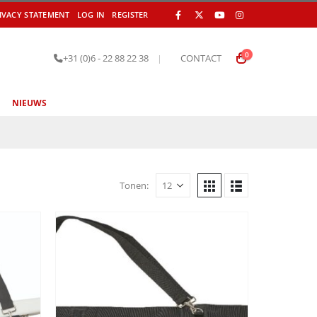
IVACY STATEMENT
LOG IN
REGISTER
0
+31 (0)6 - 22 88 22 38
|
CONTACT
NIEUWS
Tonen: