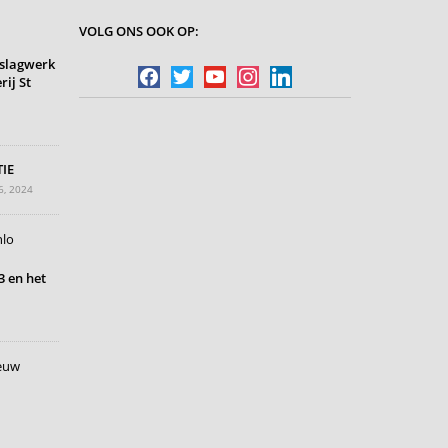
VOLG ONS OOK OP:
slagwerk
facebook
twitter
youtube
instagram
linkedin
rij St
IE
6, 2024
 en het