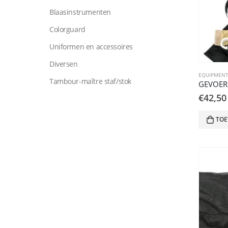
Blaasinstrumenten
Colorguard
Uniformen en accessoires
Diversen
EQUIPMENT
Tambour-maître staf/stok
GEVOERD
€
42,50
TOE