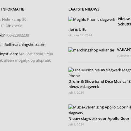
 INFORMATIE
LAATSTE NIEUWS
Nieuw 
:
Helmkamp 36
Schutte
HR Dinxperlo
.Joris Ulft
oon:
06-22882238
oktober 14, 2024
:
info@marchingshop.com
VAKANT
ngstijden:
Ma - Zat / 9:00 17:00
augustus 
k alleen mogelijk op afspraak
Drum- & Showband Dice Musica ’83
nieuwe slagwerk
juli 1, 2024
Nieuw slagwerk voor Apollo Goor
juli 1, 2024