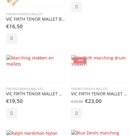
TENORSTOKKEN & MALLETS
VIC FIRTH TENOR MALLET BILL BACHMAN BILLY CLUB
€
16,50
-30%
TENORSTOKKEN & MALLETS
TENORSTOKKEN & MALLETS
VIC FIRTH TENOR MALLET MTS1
VIC FIRTH TENOR MALLET MTT
Oorspronkelijke
Huidige
€
19,50
€
23,00
€
33,00
prijs
prijs
was:
is:
€33,00.
€23,00.