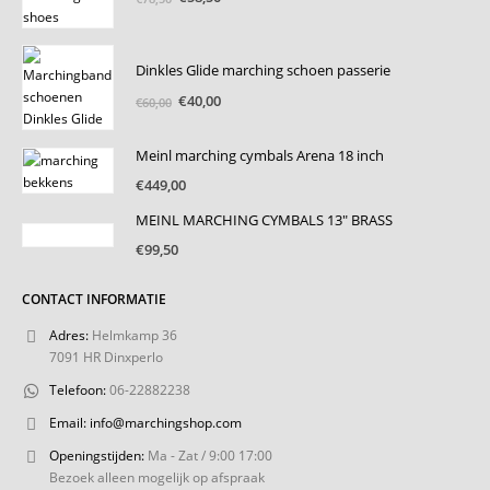
prijs
prijs
was:
is:
€78,50.
€58,50.
Dinkles Glide marching schoen passerie
Oorspronkelijke
Huidige
€
40,00
€
60,00
prijs
prijs
was:
is:
Meinl marching cymbals Arena 18 inch
€60,00.
€40,00.
€
449,00
MEINL MARCHING CYMBALS 13" BRASS
€
99,50
CONTACT INFORMATIE
Adres:
Helmkamp 36
7091 HR Dinxperlo
Telefoon:
06-22882238
Email:
info@marchingshop.com
Openingstijden:
Ma - Zat / 9:00 17:00
Bezoek alleen mogelijk op afspraak