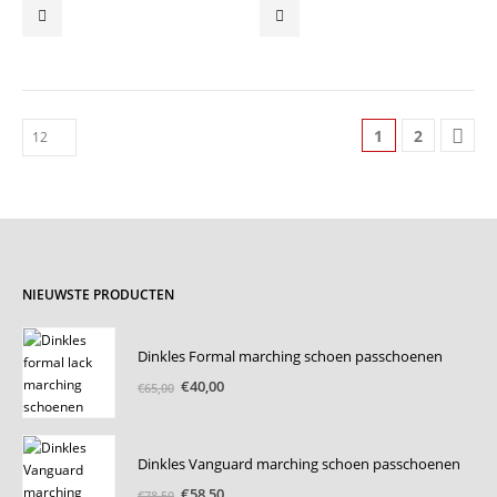
1
2
NIEUWSTE PRODUCTEN
Dinkles Formal marching schoen passchoenen
Oorspronkelijke
Huidige
€
40,00
€
65,00
prijs
prijs
was:
is:
€65,00.
€40,00.
Dinkles Vanguard marching schoen passchoenen
Oorspronkelijke
Huidige
€
58,50
€
78,50