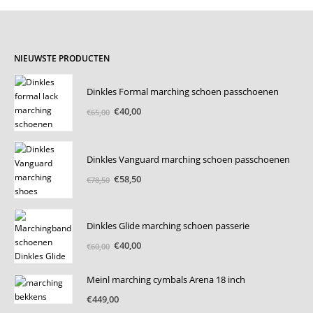
NIEUWSTE PRODUCTEN
Dinkles Formal marching schoen passchoenen
Oorspronkelijke
Huidige
€
40,00
€
65,00
prijs
prijs
was:
is:
€65,00.
€40,00.
Dinkles Vanguard marching schoen passchoenen
Oorspronkelijke
Huidige
€
58,50
€
78,50
prijs
prijs
was:
is:
€78,50.
€58,50.
Dinkles Glide marching schoen passerie
Oorspronkelijke
Huidige
€
40,00
€
60,00
prijs
prijs
was:
is:
Meinl marching cymbals Arena 18 inch
€60,00.
€40,00.
€
449,00