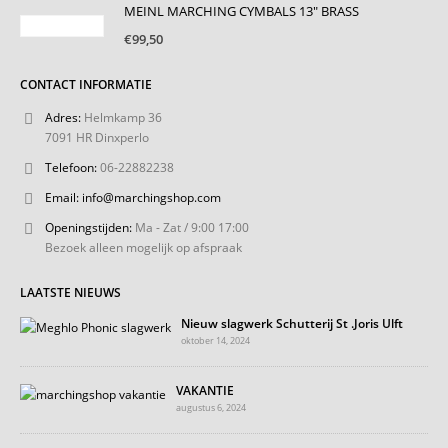
MEINL MARCHING CYMBALS 13" BRASS
€
99,50
CONTACT INFORMATIE
Adres:
Helmkamp 36
7091 HR Dinxperlo
Telefoon:
06-22882238
Email:
info@marchingshop.com
Openingstijden:
Ma - Zat / 9:00 17:00
Bezoek alleen mogelijk op afspraak
LAATSTE NIEUWS
Nieuw slagwerk Schutterij St .Joris Ulft
oktober 14, 2024
VAKANTIE
augustus 6, 2024