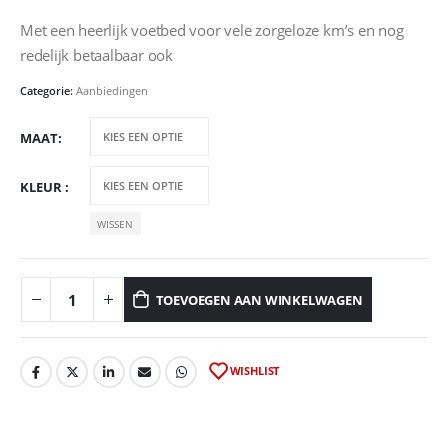
€60,00.
€40,00.
Met een heerlijk voetbed voor vele zorgeloze km’s en nog
redelijk betaalbaar ook
Categorie:
Aanbiedingen
MAAT
KLEUR
WISSEN
TOEVOEGEN AAN WINKELWAGEN
WISHLIST