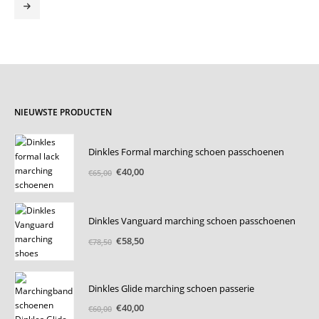
NIEUWSTE PRODUCTEN
Dinkles Formal marching schoen passchoenen
Oorspronkelijke
Huidige
€
40,00
€
65,00
prijs
prijs
was:
is:
€65,00.
€40,00.
Dinkles Vanguard marching schoen passchoenen
Oorspronkelijke
Huidige
€
58,50
€
78,50
prijs
prijs
was:
is:
€78,50.
€58,50.
Dinkles Glide marching schoen passerie
Oorspronkelijke
Huidige
€
40,00
€
60,00