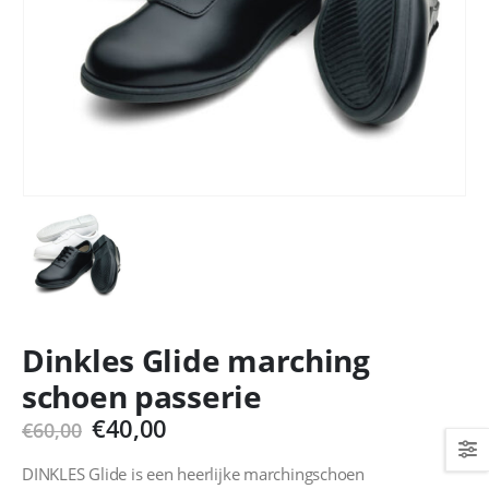
Dinkles Glide marching
schoen passerie
Oorspronkelijke
Huidige
€
40,00
€
60,00
prijs
prijs
was:
is:
DINKLES Glide is een heerlijke marchingschoen