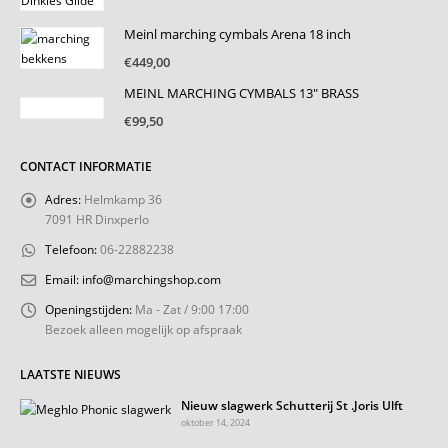
prijs
prijs
was:
is:
Meinl marching cymbals Arena 18 inch
€60,00.
€40,00.
€
449,00
MEINL MARCHING CYMBALS 13" BRASS
€
99,50
CONTACT INFORMATIE
Adres:
Helmkamp 36
7091 HR Dinxperlo
Telefoon:
06-22882238
Email:
info@marchingshop.com
Openingstijden:
Ma - Zat / 9:00 17:00
Bezoek alleen mogelijk op afspraak
LAATSTE NIEUWS
Nieuw slagwerk Schutterij St .Joris Ulft
oktober 14, 2024