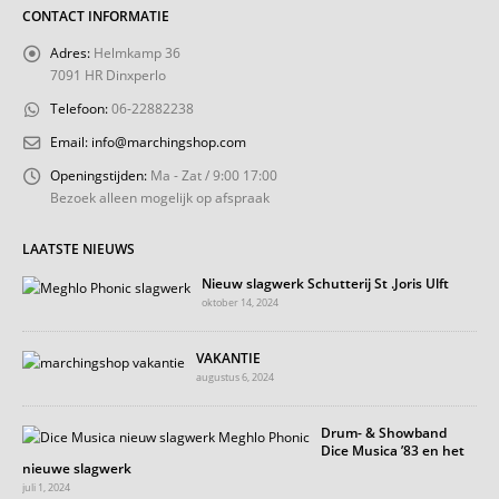
CONTACT INFORMATIE
Adres:
Helmkamp 36
7091 HR Dinxperlo
Telefoon:
06-22882238
Email:
info@marchingshop.com
Openingstijden:
Ma - Zat / 9:00 17:00
Bezoek alleen mogelijk op afspraak
LAATSTE NIEUWS
Nieuw slagwerk Schutterij St .Joris Ulft
oktober 14, 2024
VAKANTIE
augustus 6, 2024
Drum- & Showband
Dice Musica ’83 en het
nieuwe slagwerk
juli 1, 2024