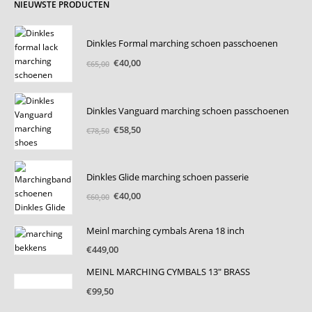
NIEUWSTE PRODUCTEN
Dinkles Formal marching schoen passchoenen
Oorspronkelijke
Huidige
€
40,00
€
65,00
prijs
prijs
was:
is:
€65,00.
€40,00.
Dinkles Vanguard marching schoen passchoenen
Oorspronkelijke
Huidige
€
58,50
€
78,50
prijs
prijs
was:
is:
€78,50.
€58,50.
Dinkles Glide marching schoen passerie
Oorspronkelijke
Huidige
€
40,00
€
60,00
prijs
prijs
was:
is:
Meinl marching cymbals Arena 18 inch
€60,00.
€40,00.
€
449,00
MEINL MARCHING CYMBALS 13" BRASS
€
99,50