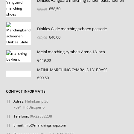
Dinkles Vanguard marching schoen passchoenen
Oorspronkelijke
Huidige
€
58,50
€
78,50
prijs
prijs
was:
is:
€78,50.
€58,50.
Dinkles Glide marching schoen passerie
Oorspronkelijke
Huidige
€
40,00
€
60,00
prijs
prijs
was:
is:
Meinl marching cymbals Arena 18 inch
€60,00.
€40,00.
€
449,00
MEINL MARCHING CYMBALS 13" BRASS
€
99,50
CONTACT INFORMATIE
Adres:
Helmkamp 36
7091 HR Dinxperlo
Telefoon:
06-22882238
Email:
info@marchingshop.com
Openingstijden:
Ma - Zat / 9:00 17:00