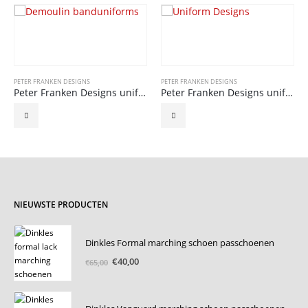
PETER FRANKEN DESIGNS
PETER FRANKEN DESIGNS
Peter Franken Designs uniform 32
Peter Franken Designs uniform 13
NIEUWSTE PRODUCTEN
Dinkles Formal marching schoen passchoenen
Oorspronkelijke
Huidige
€
40,00
€
65,00
prijs
prijs
was:
is:
€65,00.
€40,00.