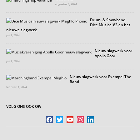
augustus 6, 2024
Drum- & Showband
Dice Musica ’83 en het
nieuwe slagwerk
juli 1, 2024
Nieuw slagwerk voor
Apollo Goor
juli 1, 2024
Nieuw slagwerk voor Exempel The
Band
februari 1, 2024
VOLG ONS OOK OP:
facebook
twitter
youtube
instagram
linkedin