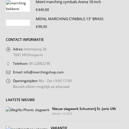
Meinl marching cymbals Arena 18 inch
€60,00.
€40,00.
€
449,00
MEINL MARCHING CYMBALS 13" BRASS
€
99,50
CONTACT INFORMATIE
Adres:
Helmkamp 36
7091 HR Dinxperlo
Telefoon:
06-22882238
Email:
info@marchingshop.com
Openingstijden:
Ma - Zat / 9:00 17:00
Bezoek alleen mogelijk op afspraak
LAATSTE NIEUWS
Nieuw slagwerk Schutterij St .Joris Ulft
oktober 14, 2024
VAKANTIE