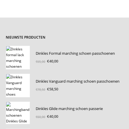
NIEUWSTE PRODUCTEN
Dinkles Formal marching schoen passchoenen
Oorspronkelijke
Huidige
€
40,00
€
65,00
prijs
prijs
was:
is:
€65,00.
€40,00.
Dinkles Vanguard marching schoen passchoenen
Oorspronkelijke
Huidige
€
58,50
€
78,50
prijs
prijs
was:
is:
€78,50.
€58,50.
Dinkles Glide marching schoen passerie
Oorspronkelijke
Huidige
€
40,00
€
60,00
prijs
prijs
was:
is: