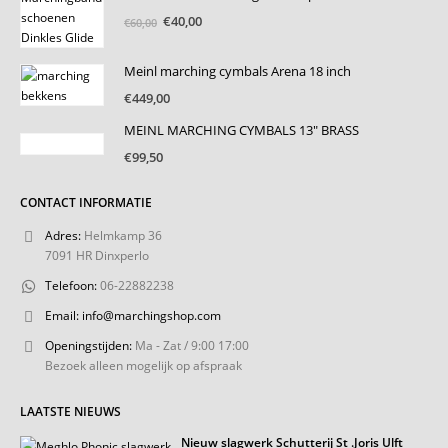
Oorspronkelijke
Huidige
€
40,00
€
60,00
prijs
prijs
was:
is:
Meinl marching cymbals Arena 18 inch
€60,00.
€40,00.
€
449,00
MEINL MARCHING CYMBALS 13" BRASS
€
99,50
CONTACT INFORMATIE
Adres:
Helmkamp 36
7091 HR Dinxperlo
Telefoon:
06-22882238
Email:
info@marchingshop.com
Openingstijden:
Ma - Zat / 9:00 17:00
Bezoek alleen mogelijk op afspraak
LAATSTE NIEUWS
Nieuw slagwerk Schutterij St .Joris Ulft