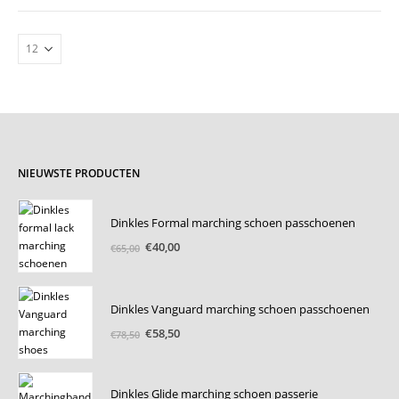
NIEUWSTE PRODUCTEN
Dinkles Formal marching schoen passchoenen
Oorspronkelijke
Huidige
€
40,00
€
65,00
prijs
prijs
was:
is:
€65,00.
€40,00.
Dinkles Vanguard marching schoen passchoenen
Oorspronkelijke
Huidige
€
58,50
€
78,50
prijs
prijs
was:
is:
€78,50.
€58,50.
Dinkles Glide marching schoen passerie