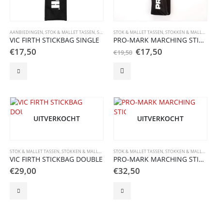
AANBIEDINGEN
,
STOK & MALLET TASSEN
,
STOKKEN & MALLETS
STOK & MALLET TASSEN
,
STOKKEN & MALLETS
VIC FIRTH STICKBAG SINGLE
PRO-MARK MARCHING STICKBAG 1 PAIR
Oorspronkelijke
Huidige
€
17,50
€
17,50
€
19,50
prijs
prijs
was:
is:
€19,50.
€17,50.
UITVERKOCHT
UITVERKOCHT
STOK & MALLET TASSEN
,
STOKKEN & MALLETS
STOK & MALLET TASSEN
,
STOKKEN & MALLETS
VIC FIRTH STICKBAG DOUBLE
PRO-MARK MARCHING STICKBAG 2 PAIRS
€
29,00
€
32,50