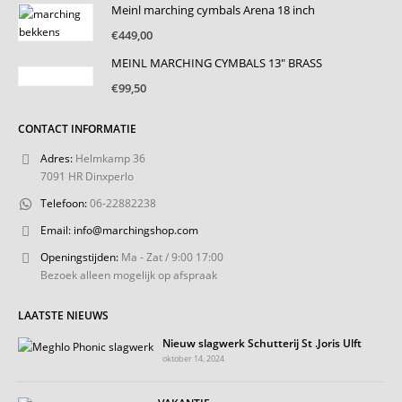
Meinl marching cymbals Arena 18 inch
€60,00.
€40,00.
€
449,00
MEINL MARCHING CYMBALS 13" BRASS
€
99,50
CONTACT INFORMATIE
Adres:
Helmkamp 36
7091 HR Dinxperlo
Telefoon:
06-22882238
Email:
info@marchingshop.com
Openingstijden:
Ma - Zat / 9:00 17:00
Bezoek alleen mogelijk op afspraak
LAATSTE NIEUWS
Nieuw slagwerk Schutterij St .Joris Ulft
oktober 14, 2024