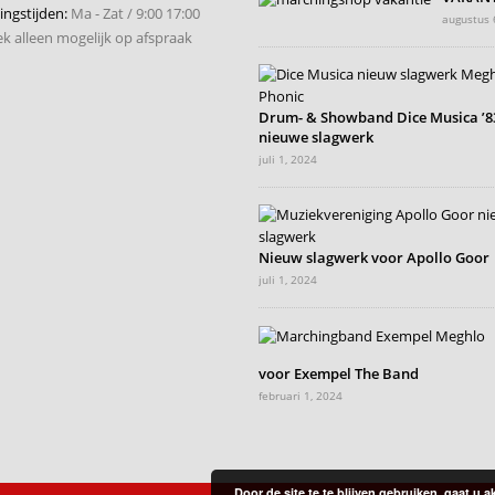
ngstijden:
Ma - Zat / 9:00 17:00
augustus 
k alleen mogelijk op afspraak
Drum- & Showband Dice Musica ’83
nieuwe slagwerk
juli 1, 2024
Nieuw slagwerk voor Apollo Goor
juli 1, 2024
voor Exempel The Band
februari 1, 2024
Door de site te te blijven gebruiken, gaat u