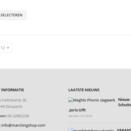
 SELECTEREN
e
.
pagina
 INFORMATIE
LAATSTE NIEUWS
Nieuw 
:
Helmkamp 36
Schutte
HR Dinxperlo
.Joris Ulft
oon:
06-22882238
oktober 14, 2024
:
info@marchingshop.com
VAKANT