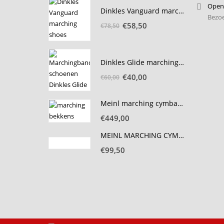
€65,00.
€40,00.
Openi
Dinkles Vanguard marching schoen passchoenen
Bezoe
Oorspronkelijke
Huidige
€
58,50
€
78,50
prijs
prijs
was:
is:
€78,50.
€58,50.
Dinkles Glide marching schoen passerie
Oorspronkelijke
Huidige
€
40,00
€
60,00
prijs
prijs
was:
is:
Meinl marching cymbals Arena 18 inch
€60,00.
€40,00.
€
449,00
MEINL MARCHING CYMBALS 13" BRASS
€
99,50