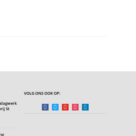
VOLG ONS OOK OP:
slagwerk
facebook
twitter
youtube
instagram
linkedin
rij St
IE