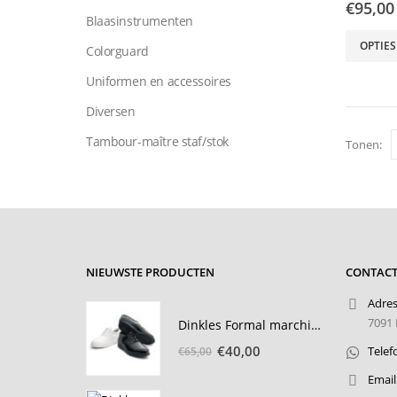
€
95,00
Blaasinstrumenten
Dit
OPTIES
Colorguard
product
heeft
Uniformen en accessoires
meerder
Diversen
variaties
Deze
Tambour-maître staf/stok
Tonen:
optie
kan
gekozen
worden
op
de
product
NIEUWSTE PRODUCTEN
CONTACT
Adres
7091 
Dinkles Formal marching schoen passchoenen
Oorspronkelijke
Huidige
€
40,00
Telef
€
65,00
prijs
prijs
Email
was:
is: