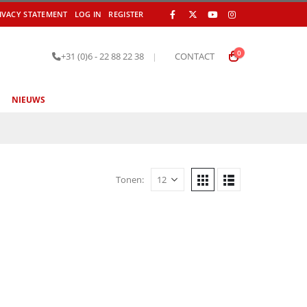
IVACY STATEMENT
LOG IN
REGISTER
0
+31 (0)6 - 22 88 22 38
|
CONTACT
NIEUWS
Tonen: