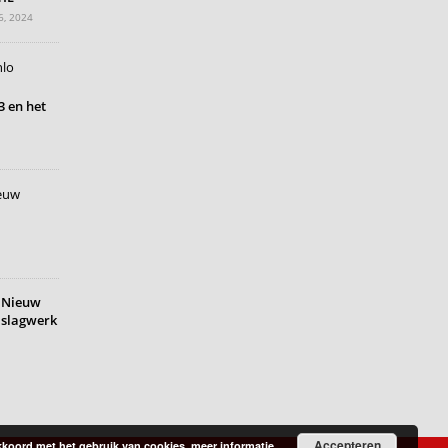
6, 2024
 en het
Nieuw
slagwerk
Accepteren
 akkoord met het gebruik van cookies.
meer informatie